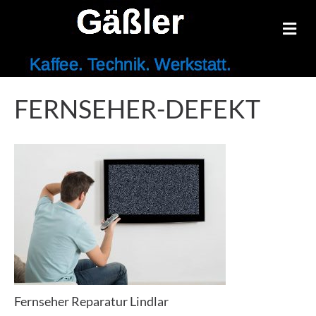
N
A
V
I
G
A
FERNSEHER-DEFEKT
T
I
O
N
Fernseher Reparatur Lindlar