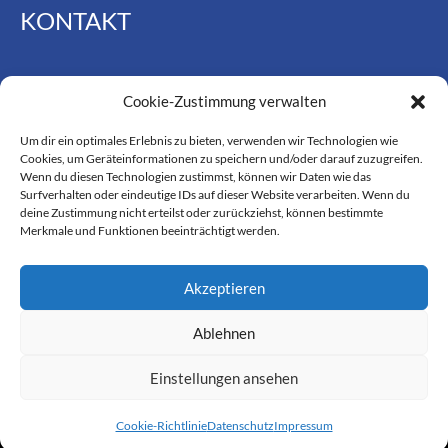
KONTAKT
Telefon: 0345 / 2906750
Cookie-Zustimmung verwalten
E-Mail:
info@elektronik-gaessler.de
Um dir ein optimales Erlebnis zu bieten, verwenden wir Technologien wie
Cookies, um Geräteinformationen zu speichern und/oder darauf zuzugreifen.
Wenn du diesen Technologien zustimmst, können wir Daten wie das
ÖFFNUNGSZEITEN
Surfverhalten oder eindeutige IDs auf dieser Website verarbeiten. Wenn du
deine Zustimmung nicht erteilst oder zurückziehst, können bestimmte
Merkmale und Funktionen beeinträchtigt werden.
Montag bis Freitag
09:00 Uhr bis 12:00 Uhr
Akzeptieren
15:00 Uhr bis 18:00 Uhr
Ablehnen
Einstellungen ansehen
Kontakt
Impressum
Datenschutz
Powered by Vangerow GmbH
Cookie-Richtlinie (EU)
Cookie-Richtlinie
Datenschutz
Impressum